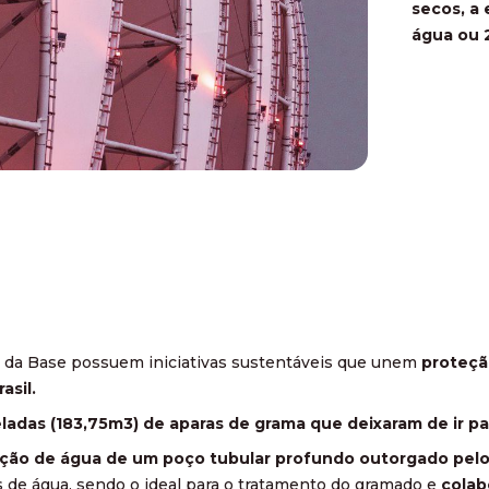
secos, a 
água ou 
T da Base possuem iniciativas sustentáveis que unem
proteçã
asil.
das (183,75m3) de aparas de grama que deixaram de ir para
ção de água de um poço tubular profundo outorgado pel
s de água, sendo o ideal para o tratamento do gramado e
colab