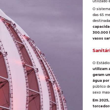
utilizado
O sistema
das 65 me
destinada
capacida
300.000 l
vasos san
Sanitár
O Estádio
utilizam
geram um
água por
público d
sexo masc
Em 2025,
torcedor